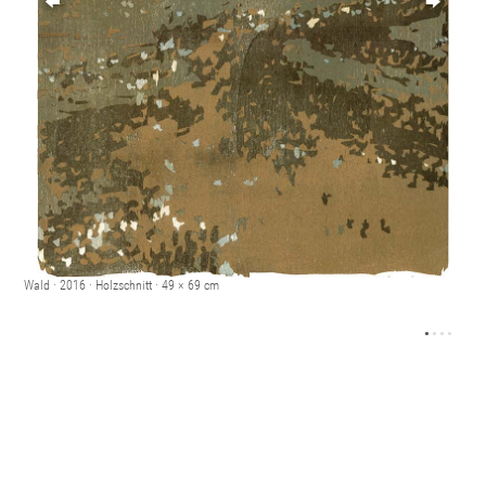
ç
ê
Wald · 2016 · Holzschnitt · 49 × 69 cm
•
•
•
•