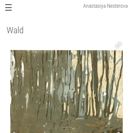
☰
Anastasiya Nesterova
Wald
Ñ